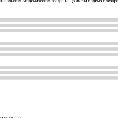
стопольском Академическом театре танца имени Вадима Елизаро
ется до +30