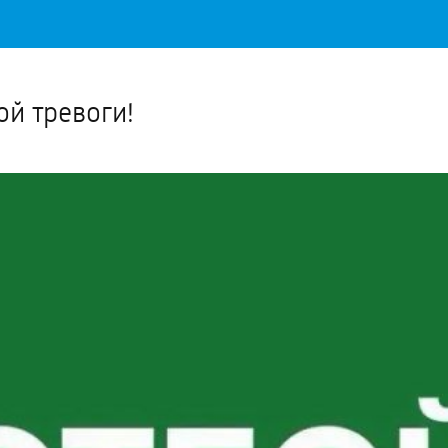
Важное о ситуации в регионе официально
Перейти
>>
й тревоги!