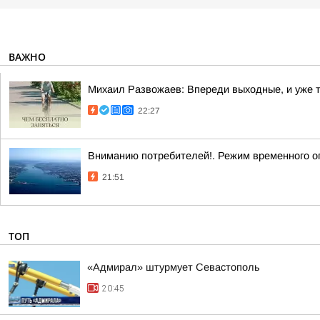
ВАЖНО
Михаил Развожаев: Впереди выходные, и уже 
22:27
Вниманию потребителей!. Режим временного о
21:51
ТОП
«Адмирал» штурмует Севастополь
20:45