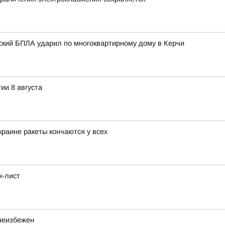
нский БПЛА ударил по многоквартирному дому в Керчи
ии 8 августа
раине ракеты кончаются у всех
к-лист
неизбежен