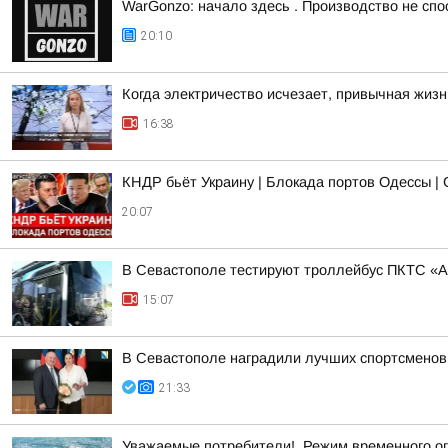
WarGonzo: начало здесь . Производство не спо
20:10
Когда электричество исчезает, привычная жиз
16:38
КНДР бьёт Украину | Блокада портов Одессы | 
20:07
В Севастополе тестируют троллейбус ПКТС «А
15:07
В Севастополе наградили лучших спортсменов
21:33
Уважаемые потребители!. Режим временного о