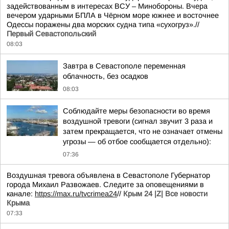
задействованным в интересах ВСУ – Минобороны. Вчера
вечером ударными БПЛА в Чёрном море южнее и восточнее
Одессы поражены два морских судна типа «сухогруз».//
Первый Севастопольский
08:03
Завтра в Севастополе переменная
облачность, без осадков
08:03
Соблюдайте меры безопасности во время
воздушной тревоги (сигнал звучит 3 раза и
затем прекращается, что не означает отмены
угрозы — об отбое сообщается отдельно):
07:36
Воздушная тревога объявлена в Севастополе Губернатор
города Михаил Развожаев. Следите за оповещениями в
канале:
https://max.ru/tvcrimea24
//
Крым 24 |Z| Все новости
Крыма
07:33