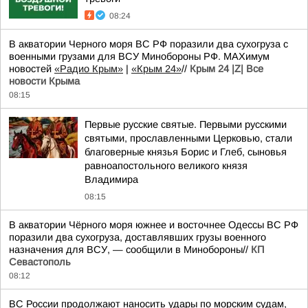
08:24
В акватории Черного моря ВС РФ поразили два сухогруза с
военными грузами для ВСУ Минобороны РФ. MAXимум
новостей
«Радио Крым»
|
«Крым 24»
//
Крым 24 |Z| Все
новости Крыма
08:15
Первые русские святые. Первыми русскими
святыми, прославленными Церковью, стали
благоверные князья Борис и Глеб, сыновья
равноапостольного великого князя
Владимира
08:15
В акватории Чёрного моря южнее и восточнее Одессы ВС РФ
поразили два сухогруза, доставлявших грузы военного
назначения для ВСУ, — сообщили в Минобороны//
КП
Севастополь
08:12
ВС России продолжают наносить удары по морским судам,