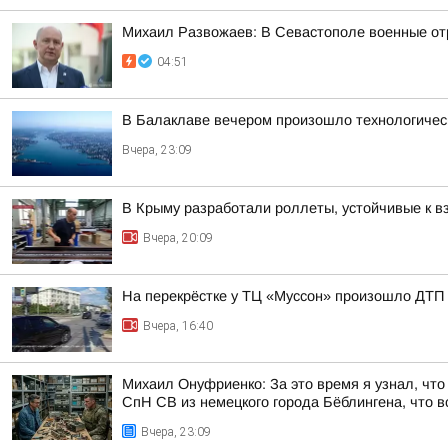
Михаил Развожаев: В Севастополе военные от
04:51
В Балаклаве вечером произошло технологичес
Вчера, 23:09
В Крыму разработали роллеты, устойчивые к в
Вчера, 20:09
На перекрёстке у ТЦ «Муссон» произошло ДТП
Вчера, 16:40
Михаил Онуфриенко: За это время я узнал, что 
СпН СВ из немецкого города Бёблингена, что вс
Вчера, 23:09