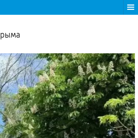
>
Крыма