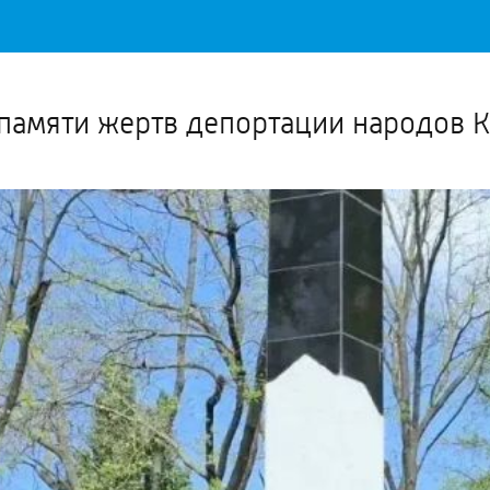
Важное о ситуации в регионе официально
Перейти
>>
 памяти жертв депортации народов 