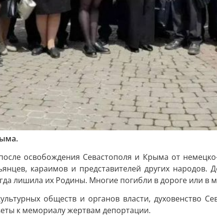
рыма.
ей после освобождения Севастополя и Крыма от немецко
альянцев, караимов и представителей других народов.
да лишила их Родины. Многие погибли в дороге или в м
культурных обществ и органов власти, духовенство Се
веты к мемориалу жертвам депортации.