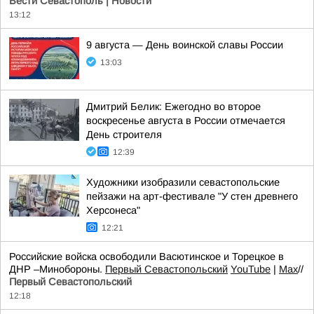
Вести Севастополь | Новости
13:12
9 августа — День воинской славы России
13:03
Дмитрий Белик: Ежегодно во второе
воскресенье августа в России отмечается
День строителя
12:39
Художники изобразили севастопольские
пейзажи на арт-фестивале "У стен древнего
Херсонеса"
12:21
Российские войска освободили Васютинское и Торецкое в
ДНР –Минобороны.
Первый Севастопольский
YouTube
|
Max
//
Первый Севастопольский
12:18