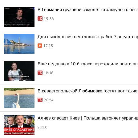
В Германии грузовой самолёт столкнулся с бе
19:36
Для выполнения неотложных работ 7 августа в
17:15
Ещё недавно в 10-й класс переходили почти а
18:18
В севастопольской Любимовке гостят вот такие
20:24
Алиев спасает Киев | Польша выгоняет украинц
20:06