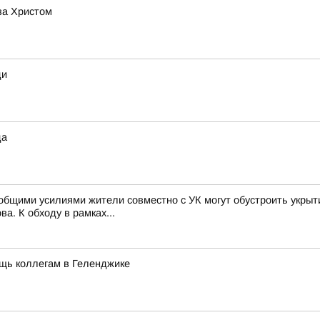
за Христом
ди
да
к общими усилиями жители совместно с УК могут обустроить укры
а. К обходу в рамках...
щь коллегам в Геленджике