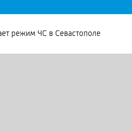
Важное о ситуации в регионе официально
Перейти
>>
ает режим ЧС в Севастополе