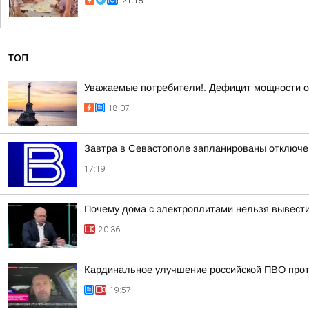
21:15
ТОП
Уважаемые потребители!. Дефицит мощности с
18:07
Завтра в Севастополе запланированы отключен
17:19
Почему дома с электроплитами нельзя вывести
20:36
Кардинальное улучшение российской ПВО прот
19:57