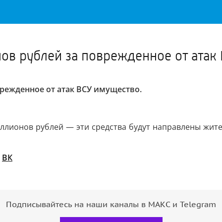
Важное о ситуации в регионе официально
Перейти
>>
ов рублей за поврежденное от атак
режденное от атак ВСУ имущество.
ллионов рублей — эти средства будут направлены жите
/
ВК
Подписывайтесь на наши каналы в МАКС и Telegram