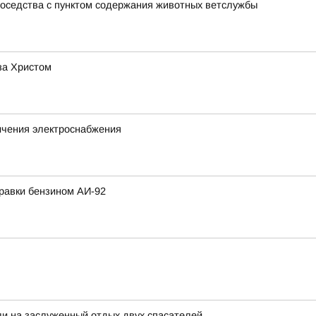
соседства с пунктом содержания животных ветслужбы
за Христом
ичения электроснабжения
равки бензином АИ-92
и на заслуженный отдых двух спасателей