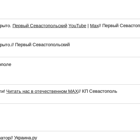
крыто.
Первый Севастопольский
YouTube
|
Max
//
Первый Севастоп
рыто.//
Первый Севастопольский
ополе
ти!
Читать нас в отечественном MAX
//
КП Севастополь
атор//
Украина.ру