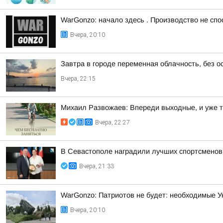
WarGonzo: начало здесь . Производство не спо
Вчера, 20:10
Завтра в городе переменная облачность, без о
Вчера, 22:15
Михаил Развожаев: Впереди выходные, и уже 
Вчера, 22:27
В Севастополе наградили лучших спортсменов
Вчера, 21:33
WarGonzo: Патриотов не будет: необходимые Ук
Вчера, 20:10