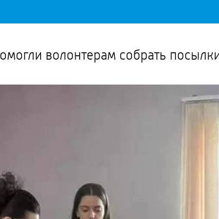
Важное о ситуации в регионе официально
Перейти
>>
омогли волонтерам собрать посылк