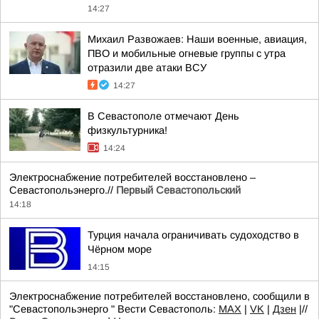
14:27
Михаил Развожаев: Наши военные, авиация,
ПВО и мобильные огневые группы с утра
отразили две атаки ВСУ
14:27
В Севастополе отмечают День
физкультурника!
14:24
Электроснабжение потребителей восстановлено –
Севастопольэнерго.//
Первый Севастопольский
14:18
Турция начала ограничивать судоходство в
Чёрном море
14:15
Электроснабжение потребителей восстановлено, сообщили в
"Севастопольэнерго " Вести Севастополь:
MAX
|
VK
|
Дзен
|//