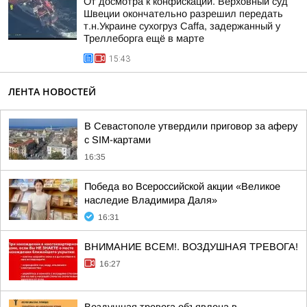
От досмотра к конфискации. Верховный суд
Швеции окончательно разрешил передать
т.н.Украине сухогруз Caffa, задержанный у
Треллеборга ещё в марте
15:43
ЛЕНТА НОВОСТЕЙ
В Севастополе утвердили приговор за аферу
с SIM-картами
16:35
Победа во Всероссийской акции «Великое
наследие Владимира Даля»
16:31
ВНИМАНИЕ ВСЕМ!. ВОЗДУШНАЯ ТРЕВОГА!
16:27
Воздушная тревога объявлена в