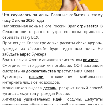
Что случилось за день. Главные события к этому
часу 2 июня 2026 года
Напряжённая ночь на юге России. Враг
огрызается
. В
Севастополе с раннего утра военным пришлось
отбивать атаку ВСУ.
Прогноз для Киева: громовые раскаты «Искандеров»,
«дождь» из «Гераней» будет идти всю ночь. Не
забудьте
адрес
бункера.
Врать нельзя. Флот и авиация в системном
кризисе
.
Смотрите — это девочки погибшие. ООН заставили
смотреть на
доказательства
преступления Киева.
Букмекеры
взвыли
: отключения мобильного
интернета лишают их доходов.
Мошенников выдала
деталь
: раскрыт новый способ
«угона» аккаунтов у граждан России.
Хит-парад удивительных
идей
Госдумы. Депутаты
посоветовали обеспечивать людей с ожирением и не