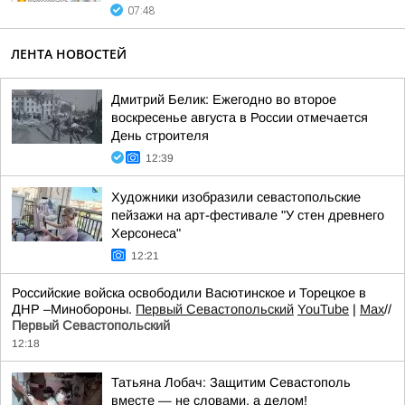
07:48
ЛЕНТА НОВОСТЕЙ
Дмитрий Белик: Ежегодно во второе
воскресенье августа в России отмечается
День строителя
12:39
Художники изобразили севастопольские
пейзажи на арт-фестивале "У стен древнего
Херсонеса"
12:21
Российские войска освободили Васютинское и Торецкое в
ДНР –Минобороны.
Первый Севастопольский
YouTube
|
Max
//
Первый Севастопольский
12:18
Татьяна Лобач: Защитим Севастополь
вместе — не словами, а делом!