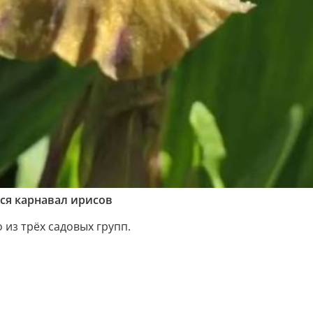
лся карнавал ирисов
 из трёх садовых групп.