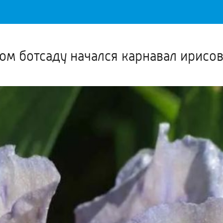
Важное о ситуации в регионе официально
Перейти
>>
ом ботсаду начался карнавал ирисо