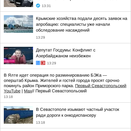
13:31
Крымские хозяйства подали десять заявок на
апробацию: специалисты уже начали
обследование насаждений
13:29
Депутат Госдумы: Конфликт с
Азербайджаном неизбежен
13:29
В Ялте идет операция по разминированию БЭКа —
оперштаб Крыма. Жителей и гостей города просят срочно
покинуть район Приморского парка.
Первый Севастопольский
YouTube
|
Max
//
Первый Севастопольский
13:18
В Севастополе изымают частный участок
ради дороги к онкодиспансеру
13:18