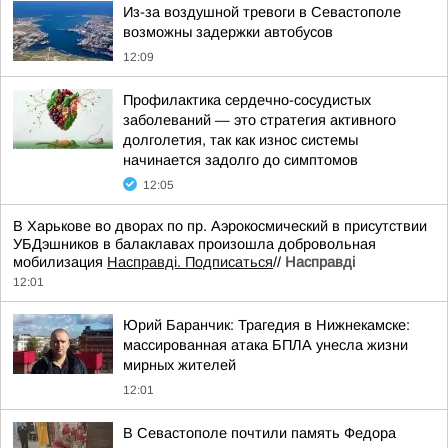
Из-за воздушной тревоги в Севастополе
возможны задержки автобусов
12:09
Профилактика сердечно-сосудистых
заболеваний — это стратегия активного
долголетия, так как износ системы
начинается задолго до симптомов
12:05
В Харькове во дворах по пр. Аэрокосмический в присутствии
УБДэшников в балаклавах произошла добровольная
мобилизация
Насправді. Подписаться
//
Насправдi
12:01
Юрий Баранчик: Трагедия в Нижнекамске:
массированная атака БПЛА унесла жизни
мирных жителей
12:01
В Севастополе почтили память Федора