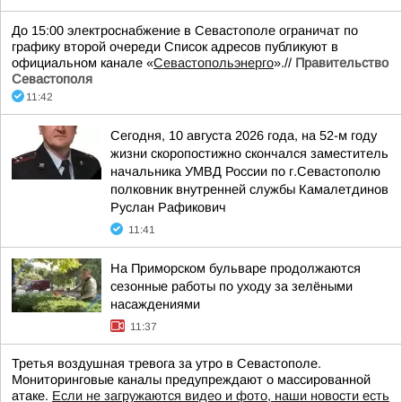
До 15:00 электроснабжение в Севастополе ограничат по
графику второй очереди Список адресов публикуют в
официальном канале «
Севастопольэнерго
».//
Правительство
Севастополя
11:42
Сегодня, 10 августа 2026 года, на 52-м году
жизни скоропостижно скончался заместитель
начальника УМВД России по г.Севастополю
полковник внутренней службы Камалетдинов
Руслан Рафикович
11:41
На Приморском бульваре продолжаются
сезонные работы по уходу за зелёными
насаждениями
11:37
Третья воздушная тревога за утро в Севастополе.
Мониторинговые каналы предупреждают о массированной
атаке.
Если не загружаются видео и фото, наши новости есть