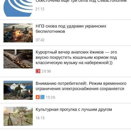
Обесточены еще три села под Севастополем
21:12
НПЗ снова под ударами украинских
беспилотников
07:42
Курортный вечер анапских ёжиков — это
вкусно похрустеть кошачьим кормом под
классическую музыку на набережной:))
20:36
Вниманию потребителей!. Режим временного
ограничения электроснабжения сохраняется
15:26
Культурная прогулка с лучшим другом
18:15