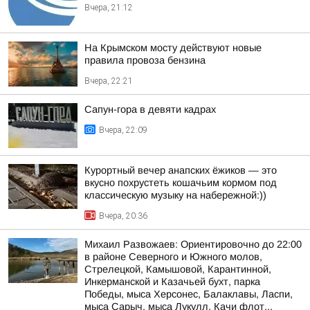
Вчера, 21:12
На Крымском мосту действуют новые
правила провоза бензина
Вчера, 22:21
Сапун-гора в девяти кадрах
Вчера, 22:09
Курортный вечер анапских ёжиков — это
вкусно похрустеть кошачьим кормом под
классическую музыку на набережной:))
Вчера, 20:36
Михаил Развожаев: Ориентировочно до 22:00
в районе Северного и Южного молов,
Стрелецкой, Камышовой, Карантинной,
Инкерманской и Казачьей бухт, парка
Победы, мыса Херсонес, Балаклавы, Ласпи,
мыса Сарыч, мыса Лукулл, Качи флот...