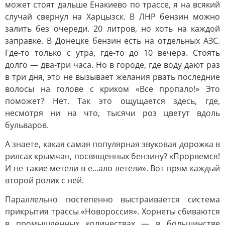
может стоят дальше Енакиево по трассе, я на всякий
случай свернул на Харцызск. В ЛНР бензин можно
залить без очереди. 20 литров, но хоть на каждой
заправке. В Донецке бензин есть на отдельных АЗС.
Где-то только с утра, где-то до 10 вечера. Стоять
долго — два-три часа. Но в городе, где воду дают раз
в три дня, это не вызывает желания рвать последние
волосы на голове с криком «Все пропало!» Это
поможет? Нет. Так это ощущается здесь, где,
несмотря ни на что, тысячи роз цветут вдоль
бульваров.
А знаете, какая самая популярная звуковая дорожка в
рилсах крымчан, посвященных бензину? «Прорвемся!
И не такие метели в е...ало летели». Вот прям каждый
второй ролик с ней.
Параллельно постепенно выстраивается система
прикрытия трассы «Новороссия». Хорнеты сбиваются
в промышленных количествах — в большинстве