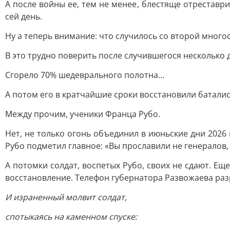
А после войны ее, тем не менее, блестяще отреставри
сей день.
Ну а теперь внимание: что случилось со второй много
В это трудно поверить после случившегося несколько
Сгорело 70% шедеврального полотна…
А потом его в кратчайшие сроки восстановили баталис
Между прочим, ученики Франца Рубо.
Нет, не только огонь объединил в июньские дни 2026
Рубо подметил главное: «Вы прославили не генералов, 
А потомки солдат, воспетых Рубо, своих не сдают. Е
восстановление. Телефон губернатора Развожаева ра
И израненный молвит солдат,
спотыкаясь на каменном спуске: