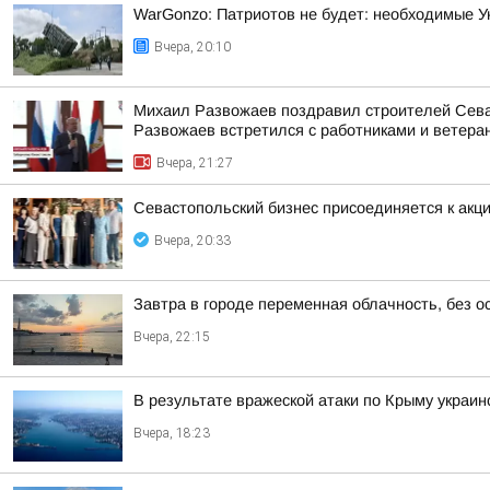
WarGonzo: Патриотов не будет: необходимые Ук
Вчера, 20:10
Михаил Развожаев поздравил строителей Севас
Развожаев встретился с работниками и ветеран
Вчера, 21:27
Севастопольский бизнес присоединяется к а
Вчера, 20:33
Завтра в городе переменная облачность, без о
Вчера, 22:15
В результате вражеской атаки по Крыму украи
Вчера, 18:23