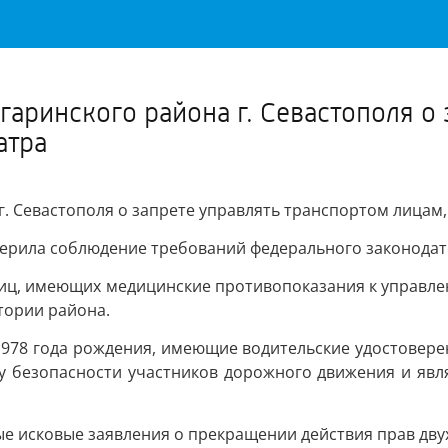
Важное о ситуации в регионе официально
Перейти
>>
гаринского района г. Севастополя о
атра
г. Севастополя о запрете управлять транспортом лицам,
верила соблюдение требований федерального законодат
иц, имеющих медицинские противопоказания к управле
тории района.
1978 года рождения, имеющие водительские удостоверени
озу безопасности участников дорожного движения и яв
ые исковые заявления о прекращении действия прав дв