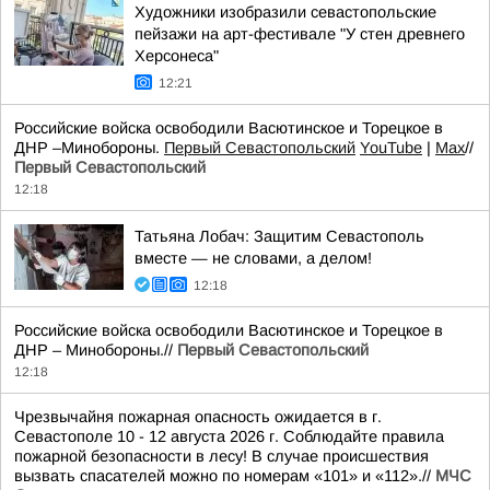
Художники изобразили севастопольские
пейзажи на арт-фестивале "У стен древнего
Херсонеса"
12:21
Российские войска освободили Васютинское и Торецкое в
ДНР –Минобороны.
Первый Севастопольский
YouTube
|
Max
//
Первый Севастопольский
12:18
Татьяна Лобач: Защитим Севастополь
вместе — не словами, а делом!
12:18
Российские войска освободили Васютинское и Торецкое в
ДНР – Минобороны.//
Первый Севастопольский
12:18
Чрезвычайня пожарная опасность ожидается в г.
Севастополе 10 - 12 августа 2026 г. Соблюдайте правила
пожарной безопасности в лесу! В случае происшествия
вызвать спасателей можно по номерам «101» и «112».//
МЧС