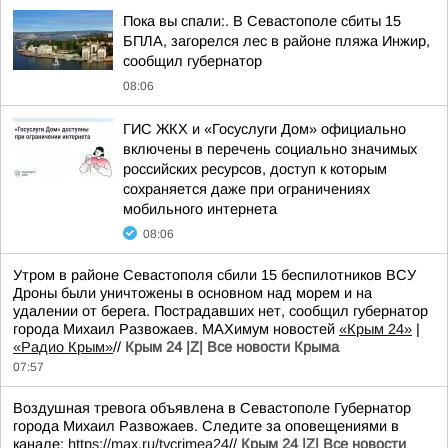
Пока вы спали:. В Севастополе сбиты 15
БПЛА, загорелся лес в районе пляжа Инжир,
сообщил губернатор
08:06
ГИС ЖКХ и «Госуслуги Дом» официально
включены в перечень социально значимых
российских ресурсов, доступ к которым
сохраняется даже при ограничениях
мобильного интернета
08:06
Утром в районе Севастополя сбили 15 беспилотников ВСУ
Дроны были уничтожены в основном над морем и на
удалении от берега. Пострадавших нет, сообщил губернатор
города Михаил Развожаев. MAXимум новостей
«Крым 24»
|
«Радио Крым»
//
Крым 24 |Z| Все новости Крыма
07:57
Воздушная тревога объявлена в Севастополе Губернатор
города Михаил Развожаев. Следите за оповещениями в
канале:
https://max.ru/tvcrimea24
//
Крым 24 |Z| Все новости