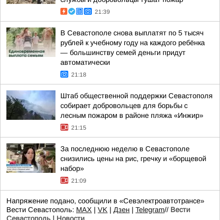
21:39
В Севастополе снова выплатят по 5 тысяч
рублей к учебному году на каждого ребёнка
— большинству семей деньги придут
автоматически
21:18
Штаб общественной поддержки Севастополя
собирает добровольцев для борьбы с
лесным пожаром в районе пляжа «Инжир»
21:15
За последнюю неделю в Севастополе
снизились цены на рис, гречку и «борщевой
набор»
21:09
Напряжение подано, сообщили в «Севэлектроавтотрансе»
Вести Севастополь:
MAX
|
VK
|
Дзен
|
Telegram
//
Вести
Севастополь | Новости