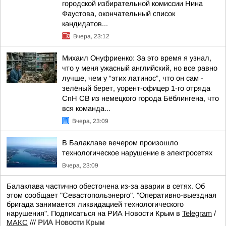
городской избирательной комиссии Нина
Фаустова, окончательный список
кандидатов...
Вчера, 23:12
Михаил Онуфриенко: За это время я узнал,
что у меня ужасный английский, но все равно
лучше, чем у “этих латинос”, что он сам -
зелёный берет, уорент-офицер 1-го отряда
СпН СВ из немецкого города Бёблингена, что
вся команда...
Вчера, 23:09
В Балаклаве вечером произошло
технологическое нарушение в электросетях
Вчера, 23:09
Балаклава частично обесточена из-за аварии в сетях. Об
этом сообщает "Севастопольэнерго". "Оперативно-выездная
бригада занимается ликвидацией технологического
нарушения". Подписаться на РИА Новости Крым в
Telegram
/
МАКС
///
РИА Новости Крым