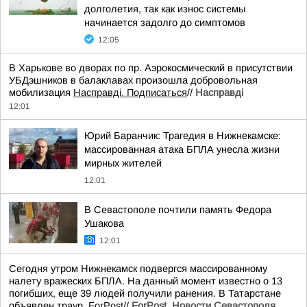
долголетия, так как износ системы
начинается задолго до симптомов
12:05
В Харькове во дворах по пр. Аэрокосмический в присутствии
УБДэшников в балаклавах произошла добровольная
мобилизация
Насправді. Подписаться
//
Насправдi
12:01
Юрий Баранчик: Трагедия в Нижнекамске:
массированная атака БПЛА унесла жизни
мирных жителей
12:01
В Севастополе почтили память Федора
Ушакова
12:01
Сегодня утром Нижнекамск подвергся массированному
налету вражеских БПЛА. На данный момент известно о 13
погибших, еще 39 людей получили ранения. В Татарстане
объявлен траур.
ForPost
//
ForPost. Новости Севастополя