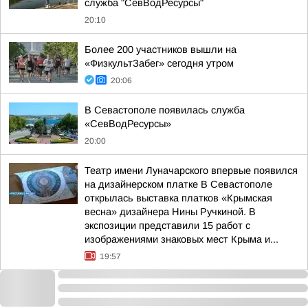
служба "СевВодРесурсы"
20:10
Более 200 участников вышли на
«ФизкультЗабег» сегодня утром
20:06
В Севастополе появилась служба
«СевВодРесурсы»
20:00
Театр имени Луначарского впервые появился
на дизайнерском платке В Севастополе
открылась выставка платков «Крымская
весна» дизайнера Нины Ручкиной. В
экспозиции представили 15 работ с
изображениями знаковых мест Крыма и...
19:57