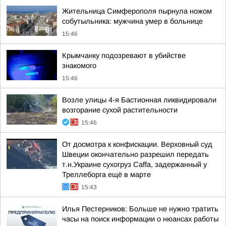
Жительница Симферополя пырнула ножом
собутыльника: мужчина умер в больнице
15:46
Крымчанку подозревают в убийстве
знакомого
15:46
Возле улицы 4-я Бастионная ликвидировали
возгорание сухой растительности
15:46
От досмотра к конфискации. Верховный суд
Швеции окончательно разрешил передать
т.н.Украине сухогруз Caffa, задержанный у
Треллеборга ещё в марте
15:43
Илья Пестерников: Больше не нужно тратить
часы на поиск информации о нюансах работы