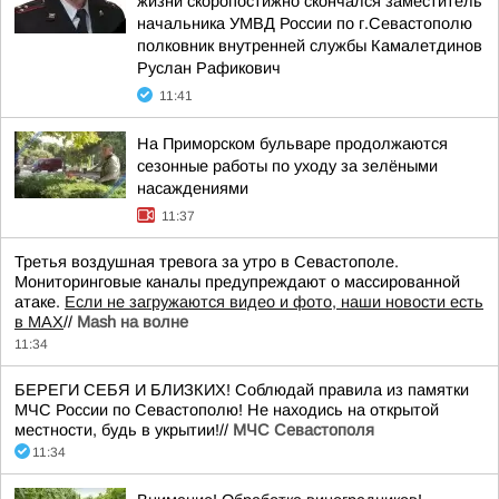
жизни скоропостижно скончался заместитель
начальника УМВД России по г.Севастополю
полковник внутренней службы Камалетдинов
Руслан Рафикович
11:41
На Приморском бульваре продолжаются
сезонные работы по уходу за зелёными
насаждениями
11:37
Третья воздушная тревога за утро в Севастополе.
Мониторинговые каналы предупреждают о массированной
атаке.
Если не загружаются видео и фото, наши новости есть
в MAX
//
Mash на волне
11:34
БЕРЕГИ СЕБЯ И БЛИЗКИХ! Соблюдай правила из памятки
МЧС России по Севастополю! Не находись на открытой
местности, будь в укрытии!//
МЧС Севастополя
11:34