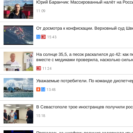
Юрий Баранчик: Массированный налёт на Росс
11:09
От досмотра к конфискации. Верховный суд Шве
15:43
На солнце 35,5, а песок раскалился до 42: ка
вместе с медиками проверила, насколько сильн
11:24
Уважаемые потребители. По команде диспетче
13:48
В Севастополе трое иностранцев получили рос
15:18