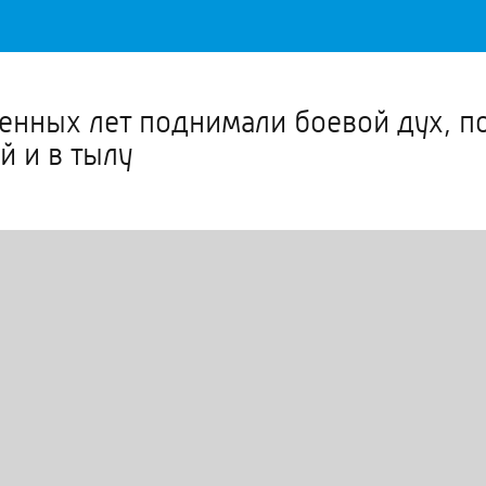
Важное о ситуации в регионе официально
Перейти
>>
оенных лет поднимали боевой дух, 
й и в тылу